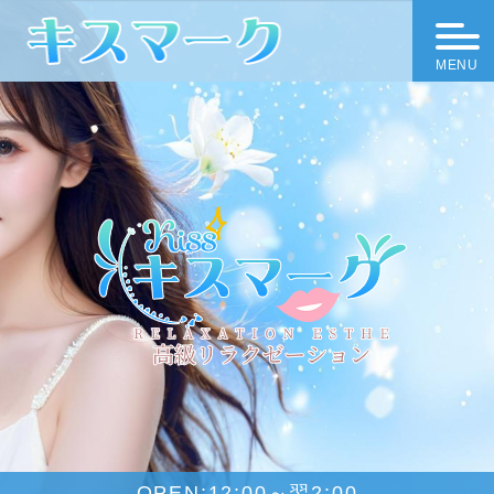
MENU
OPEN:
12:00～翌2:00